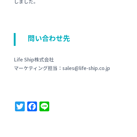
しました。
問い合わせ先
Life Ship株式会社
マーケティング担当：sales@life-ship.co.jp
T
F
Li
w
a
n
it
c
e
te
e