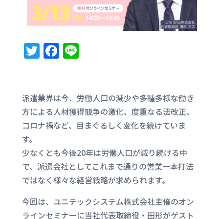
T
F
Li
w
a
n
it
c
e
te
e
派遣業界は今、労働人口の減少や多種多様な働き
r
b
方による人材獲得競争の激化、度重なる法改正、
o
コロナ禍など、目まぐるしく変化を続けていま
す。
o
少なくとも今後20年は労働人口が減り続ける中
k
で、派遣会社としてこれまで通りの営業一本打法
ではなく様々な経営戦略が求められます。
今回は、ユニテックシステム株式会社主催のオン
ラインセミナーに当社代表取締役・田形がゲスト