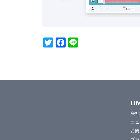
T
F
Li
w
a
n
it
c
e
te
e
r
b
o
o
Li
k
会社
ニュ
お問
ブラ