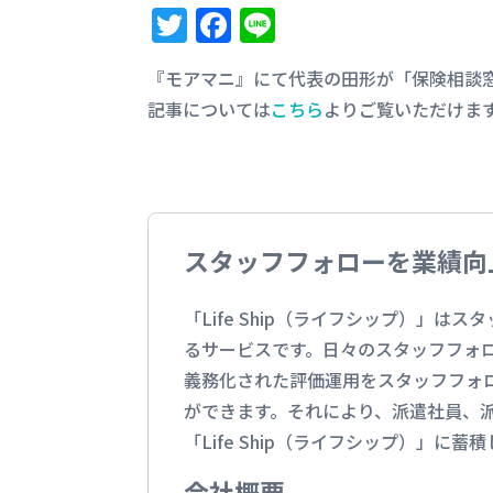
T
F
Li
w
a
n
『モアマニ』にて代表の田形が「保険相談
it
c
e
記事については
こちら
よりご覧いただけま
te
e
r
b
o
o
スタッフフォローを業績向上
k
「Life Ship（ライフシップ）
るサービスです。日々のスタッフフォ
義務化された評価運用をスタッフフォ
ができます。それにより、派遣社員、
「Life Ship（ライフシップ）」
会社概要