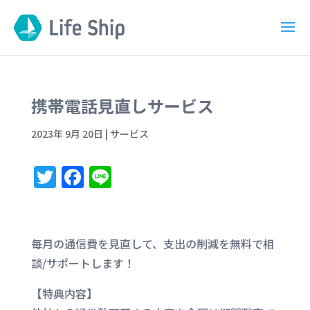
携帯電話見直しサービス
2023年 9月 20日
|
サービス
T
F
Li
w
a
n
it
c
e
te
e
毎月の通信費を見直して、
支出の削減を無料で相
r
b
談/サポートします！
o
【特典内容】
o