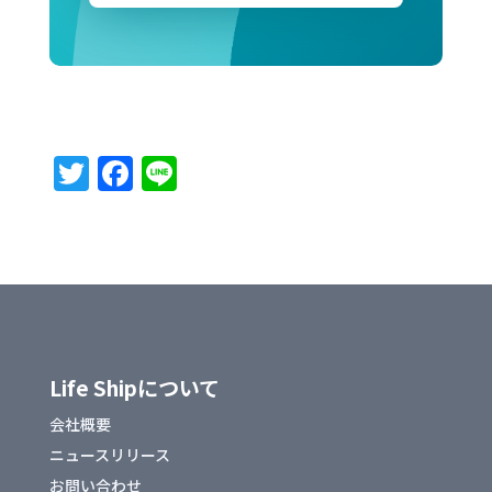
T
F
Li
w
a
n
it
c
e
te
e
r
b
o
o
Life Shipについて
k
会社概要
ニュースリリース
お問い合わせ