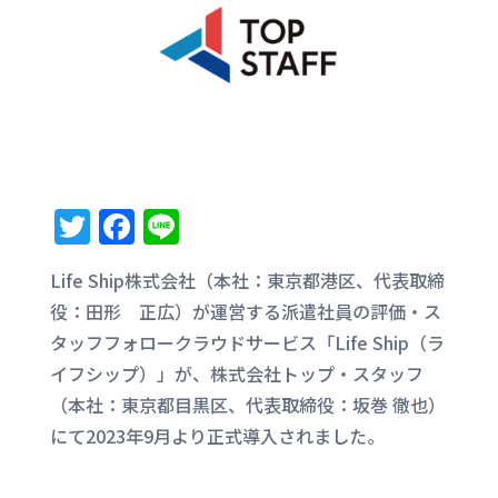
T
F
Li
w
a
n
Life Ship株式会社（本社：東京都港区、代表取締
it
c
e
役：田形 正広）が運営する派遣社員の評価・ス
te
e
タッフフォロークラウドサービス「Life Ship（ラ
r
b
イフシップ）」が、株式会社トップ・スタッフ
o
（本社：東京都目黒区、代表取締役：坂巻 徹也）
o
にて2023年9月より正式導入されました。
k