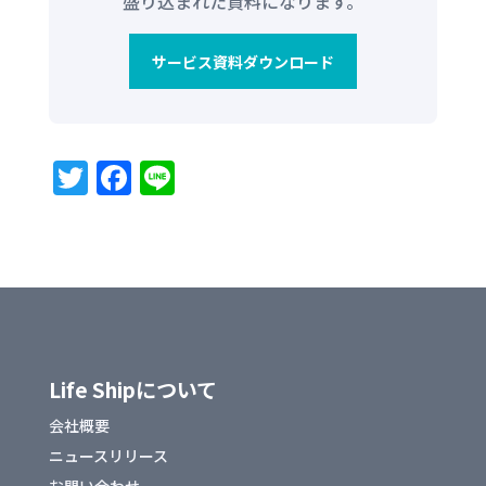
盛り込まれた資料になります。
サービス資料ダウンロード
T
F
Li
w
a
n
it
c
e
te
e
r
b
o
o
Life Shipについて
k
会社概要
ニュースリリース
お問い合わせ