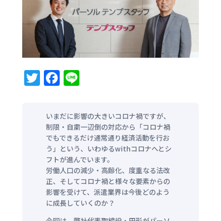
T
F
Li
w
a
n
it
c
e
いまだに影響の大きいコロナ禍ですが、
te
e
制限・自粛一辺倒の対応から「コロナ禍
r
b
でもできるだけ通常通り経済活動を行お
う」という、いわゆるwithコロナへとシ
o
フトが進んでいます。
o
労働人口の減少・高齢化、度重なる法改
正、そしてコロナ禍と様々な要素からの
k
影響を受けて、派遣業界は今後どのよう
に成長していくのか？
今回は、弊社代表取締役・田形がパーソ