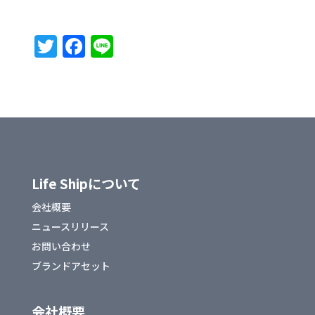
T
F
Li
w
a
n
it
c
e
te
e
r
b
o
o
Life Shipについて
k
会社概要
ニュースリリース
お問い合わせ
ブランドアセット
会社概要