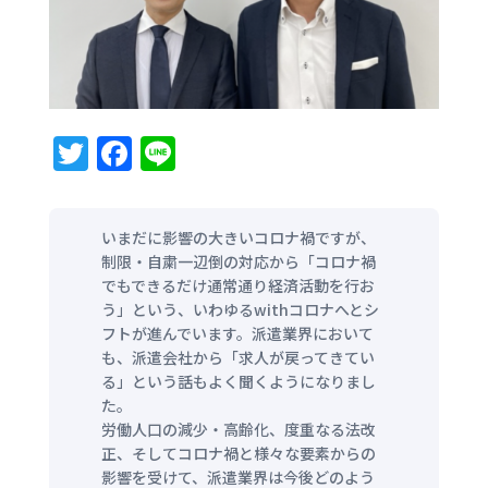
T
F
Li
w
a
n
it
c
e
いまだに影響の大きいコロナ禍ですが、
te
e
制限・自粛一辺倒の対応から「コロナ禍
r
b
でもできるだけ通常通り経済活動を行お
う」という、いわゆるwithコロナへとシ
o
フトが進んでいます。派遣業界において
o
も、派遣会社から「求人が戻ってきてい
る」という話もよく聞くようになりまし
k
た。
労働人口の減少・高齢化、度重なる法改
正、そしてコロナ禍と様々な要素からの
影響を受けて、派遣業界は今後どのよう