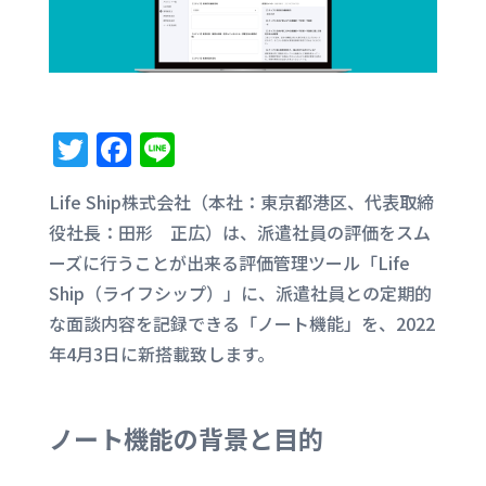
T
F
Li
w
a
n
Life Ship株式会社（本社：東京都港区、代表取締
it
c
e
役社長：田形 正広）は、派遣社員の評価をスム
te
e
ーズに行うことが出来る評価管理ツール「Life
r
b
Ship（ライフシップ）」に、派遣社員との定期的
o
な面談内容を記録できる「ノート機能」を、2022
o
年4月3日に新搭載致します。
k
ノート機能の背景と目的