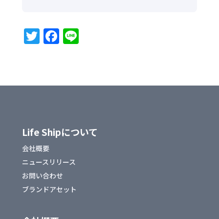
T
F
Li
w
a
n
it
c
e
te
e
r
b
o
o
Life Shipについて
k
会社概要
ニュースリリース
お問い合わせ
ブランドアセット